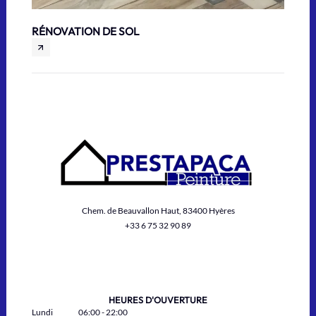
RÉNOVATION DE SOL
RÉPAR
Chem. de Beauvallon Haut, 83400 Hyères
+33 6 75 32 90 89
HEURES D'OUVERTURE
Lundi
06:00 - 22:00